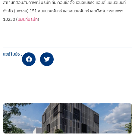
​สถานที่สอบสัมภาษณ์ บริษัท ทีม คอนซัลติ้ง เอนจิเนียริ่ง แอนด์ แมเนจเมนท์
จำกัด (มหาชน) 151 ถนนนวลจันทร์ แขวงนวลจันทร์ เขตบึงกุ่ม กรุงเทพฯ
10230 (
แผนที่บริษัท
)
แชร์ไปยัง :