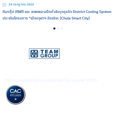
24 กรกฎาคม 2020
ทีมกรุ๊ป บีซีพีจี และ เคพเพล ผนึกกำลังรุกธุรกิจ District Cooling System
ประเดิมโครงการ “เมืองจุฬาฯ อัจฉริยะ (Chula Smart City)
1
2
3
บริษัท ทีม คอนซัลติ้ง เอนจิเนียริ่ง แอนด์ แมเนจเมนท์ จำกัด
(มหาชน)
151 ถนนนวลจันทร์ แขวงนวลจันทร์ เขตบึงกุ่ม กรุงเทพฯ 10230
รู้จักทีมกรุ๊ป