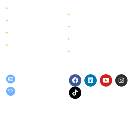
รู้จักทีมกรุ๊ป
นักลงทุนสัมพันธ์
บริการ
การพัฒนาอย่างยั่งยืน
โครงการ
การกำกับดูแลกิจการ
ผังเว็บไซต์
ติดต่อ
Get in Touch
Follow Us
teamgroup@team.co.th
(+66) 02-509-9000
เงื่อนไขการใช้งาน
นโยบายความเป็นส่วนตัว
Copyright © 2025 TEAM Consulting Engineering and Management Public