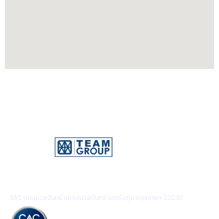
บริษัท ทีม คอนซัลติ้ง เอนจิเนียริ่ง แอนด์ แมเนจเมนท์ จำกัด
(มหาชน)
151 ถนนนวลจันทร์ แขวงนวลจันทร์ เขตบึงกุ่ม กรุงเทพฯ 10230