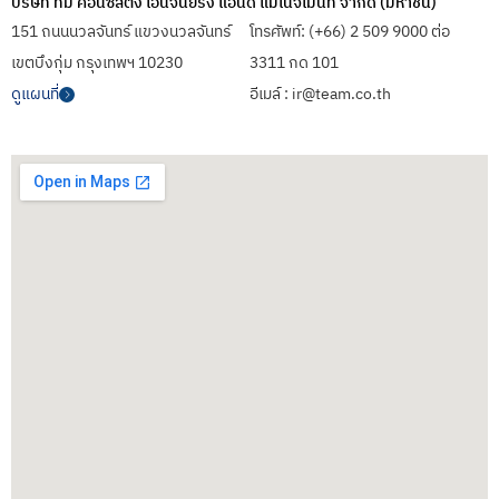
บริษัท ทีม คอนซัลติ้ง เอนจินียริ่ง แอนด์ แมเนจเมนท์ จำกัด (มหาชน)
151 ถนนนวลจันทร์ แขวงนวลจันทร์
โทรศัพท์: (+66) 2 509 9000 ต่อ
เขตบึงกุ่ม กรุงเทพฯ 10230
3311 กด 101
ดูแผนที่
อีเมล์ : ir@team.co.th