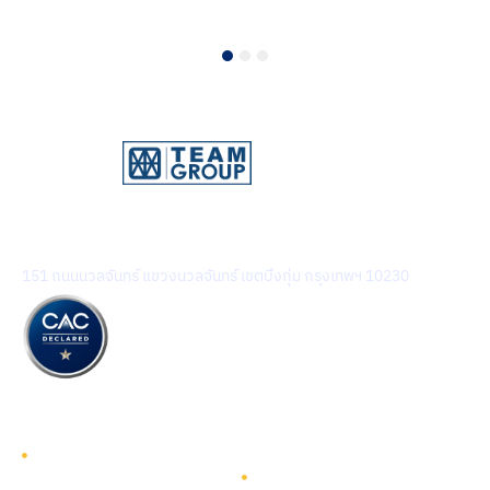
1
2
3
บริษัท ทีม คอนซัลติ้ง เอนจิเนียริ่ง แอนด์ แมเนจเมนท์ จำกัด
(มหาชน)
151 ถนนนวลจันทร์ แขวงนวลจันทร์ เขตบึงกุ่ม กรุงเทพฯ 10230
รู้จักทีมกรุ๊ป
รู้จักทีมกรุ๊ป
นักลงทุนสัมพันธ์