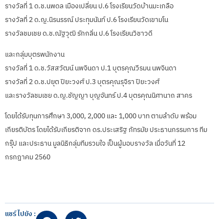
รางวัลที่ 1 ด.ช.นพดล เมืองเปลี่ยน ป.6 โรงเรียนวัดบ้านมะเกลือ
รางวัลที่ 2 ด.ญ.นิรนรรณ์ ประทุมนันท์ ป.6 โรงเรียนวัดเขามโน
รางวัลชมเชย ด.ช.ณัฐวุฒิ รักกลิ่น ป.6 โรงเรียนวิชาวดี
และกลุ่มบุตรพนักงาน
รางวัลที่ 1 ด.ช.วัสสวัฒน์ นพจินดา ป.1 บุตรคุณวีรมน นพจินดา
รางวัลที่ 2 ด.ช.ปยุต ปิยะวงศ์ ป.3 บุตรคุณรุจิรา ปิยะวงศ์
และรางวัลชมเชย ด.ญ.ชัญญา บุญจันทร์ ป.4 บุตรคุณนิศานาถ สาคร
โดยได้รับทุนการศึกษา 3,000, 2,000 และ 1,000 บาท ตามลำดับ พร้อม
เกียรติบัตร โดยได้รับเกียรติจาก ดร.ประเสริฐ ภัทรมัย ประธานกรรมการ ทีม
กรุ๊ป และประธาน มูลนิธิกลุ่มทีมรวมใจ เป็นผู้มอบรางวัล เมื่อวันที่ 12
กรกฎาคม 2560
แชร์ไปยัง :