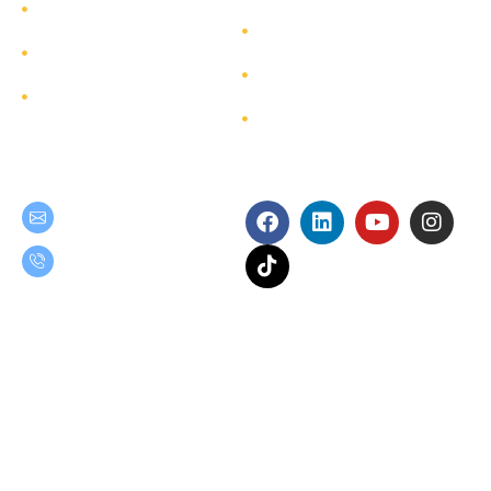
บริการ
การพัฒนาอย่างยั่งยืน
โครงการ
การกำกับดูแลกิจการ
ผังเว็บไซต์
ติดต่อ
Get in Touch
Follow Us
teamgroup@team.co.th
(+66) 02-509-9000
เงื่อนไขการใช้งาน
นโยบายความเป็นส่วนตัว
Copyright © 2025 TEAM Consulting Engineering and Management Public
Company Limited. All Rights Reserved