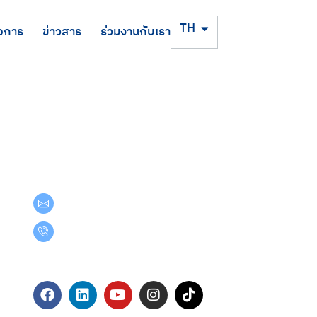
EN
TH
จการ
ข่าวสาร
ร่วมงานกับเรา
Get in Touch
teamgroup@team.co.th
(+66) 02-509-9000
Follow Us