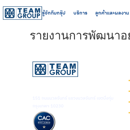
รู้จักทีมกรุ๊ป
บริการ
ลูกค้าและผลงาน
รายงานการพัฒนาอย่า
บริษัท ทีม คอนซัลติ้ง เอนจิเนียริ่ง
แอนด์ แมเนจเมนท์ จำกัด (มหาชน)
151 ถนนนวลจันทร์ แขวงนวลจันทร์ เขตบึงกุ่ม
กรุงเทพฯ 10230