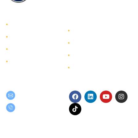
รู้จักทีมกรุ๊ป
รู้จักทีมกรุ๊ป
นักลงทุนสัมพันธ์
บริการ
การพัฒนาอย่างยั่งยืน
โครงการ
การกำกับดูแลกิจการ
ผังเว็บไซต์
ติดต่อ
Get in Touch
Follow Us
teamgroup@team.co.th
(+66) 02-509-9000