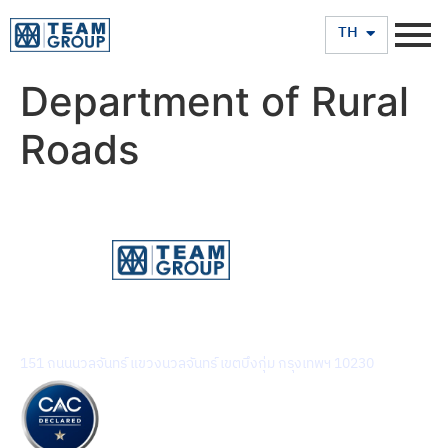
EN
TH
Department of Rural
Roads
บริษัท ทีม คอนซัลติ้ง เอนจิเนียริ่ง แอนด์ แมเนจเมนท์ จำกัด
(มหาชน)
151 ถนนนวลจันทร์ แขวงนวลจันทร์ เขตบึงกุ่ม กรุงเทพฯ 10230