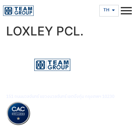
EN
TH
LOXLEY PCL.
บริษัท ทีม คอนซัลติ้ง เอนจิเนียริ่ง แอนด์ แมเนจเมนท์ จำกัด
(มหาชน)
151 ถนนนวลจันทร์ แขวงนวลจันทร์ เขตบึงกุ่ม กรุงเทพฯ 10230