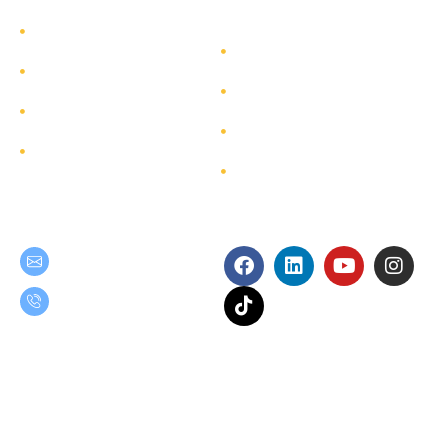
รู้จักทีมกรุ๊ป
รู้จักทีมกรุ๊ป
นักลงทุนสัมพันธ์
บริการ
การพัฒนาอย่างยั่งยืน
โครงการ
การกำกับดูแลกิจการ
ผังเว็บไซต์
ติดต่อ
Get in Touch
Follow Us
teamgroup@team.co.th
(+66) 02-509-9000
เงื่อนไขการใช้งาน
นโยบายความเป็นส่วนตัว