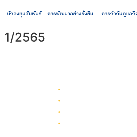
นักลงทุนสัมพันธ์
การพัฒนาอย่างยั่งยืน
การกำกับดูแลกิ
่ 1/2565
รู้จักทีมกรุ๊ป
รู้จักทีมกรุ๊ป
นักลงทุนสัมพันธ์
บริการ
การพัฒนาอย่างยั่งยืน
โครงการ
การกำกับดูแลกิจการ
ผังเว็บไซต์
ติดต่อ