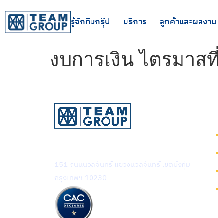
รู้จักทีมกรุ๊ป
บริการ
ลูกค้าและผลงาน
งบการเงิน ไตรมาสที
บริษัท ทีม คอนซัลติ้ง เอนจิเนียริ่ง
แอนด์ แมเนจเมนท์ จำกัด (มหาชน)
151 ถนนนวลจันทร์ แขวงนวลจันทร์ เขตบึงกุ่ม
กรุงเทพฯ 10230