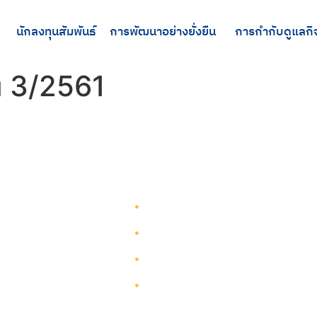
นักลงทุนสัมพันธ์
การพัฒนาอย่างยั่งยืน
การกำกับดูแลกิ
่ 3/2561
รู้จักทีมกรุ๊ป
รู้จักทีมกรุ๊ป
นักลงทุนสัมพันธ์
บริการ
การพัฒนาอย่างยั่งยืน
โครงการ
การกำกับดูแลกิจการ
ผังเว็บไซต์
ติดต่อ