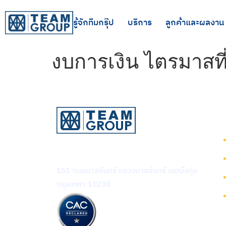
รู้จักทีมกรุ๊ป
บริการ
ลูกค้าและผลงาน
งบการเงิน ไตรมาสที
บริษัท ทีม คอนซัลติ้ง เอนจิเนียริ่ง
แอนด์ แมเนจเมนท์ จำกัด (มหาชน)
151 ถนนนวลจันทร์ แขวงนวลจันทร์ เขตบึงกุ่ม
กรุงเทพฯ 10230