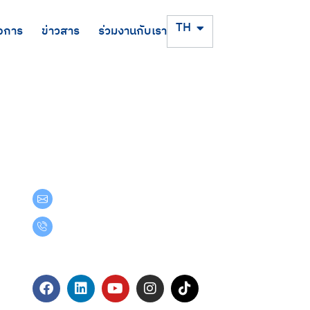
EN
TH
จการ
ข่าวสาร
ร่วมงานกับเรา
Get in Touch
teamgroup@team.co.th
(+66) 02-509-9000
Follow Us