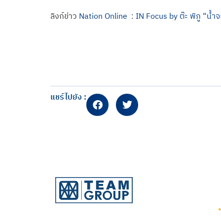
ลิงก์ข่าว
Nation Online
:
IN Focus by ต๊ะ พิภู “น้ำจะ
แชร์ไปยัง :
บริษัท ทีม คอนซัลติ้ง เอนจิเนียริ่ง