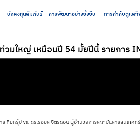
นักลงทุนสัมพันธ์
การพัฒนาอย่างยั่งยืน
การกำกับดูแลกิ
่วมใหญ่ เหมือนปี 54 มั้ยปีนี้ รายการ IN
าร ทีมกรุ๊ป vs. ดร.รอยล จิตรดอน ผู้อํานวยการสถาบันสารสนเทศท