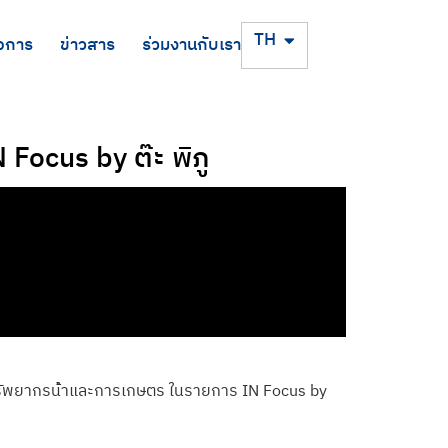
EN
TH
จการ
ข่าวสาร
ร่วมงานกับเรา
 Focus by ต๊ะ พิภู
รัพยากรน้ําและการเกษตร ในรายการ IN Focus by