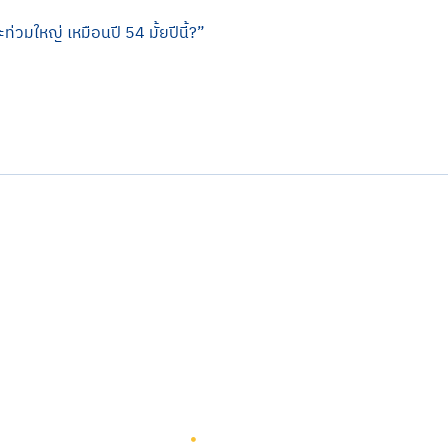
ท่วมใหญ่ เหมือนปี 54 มั้ยปีนี้?”
รู้จักทีมกรุ๊ป
รู้จักทีมกรุ๊ป
นักลงทุนสัมพันธ์