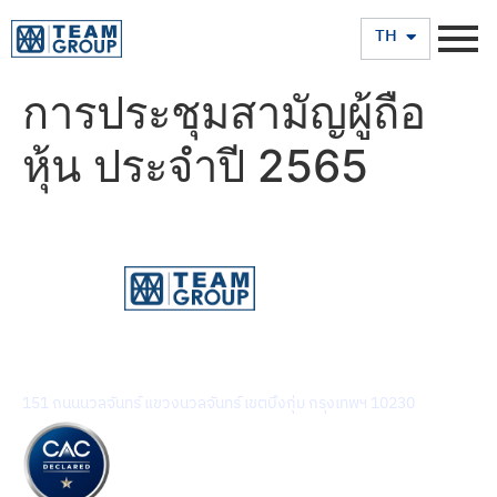
EN
TH
การประชุมสามัญผู้ถือ
หุ้น ประจำปี 2565
บริษัท ทีม คอนซัลติ้ง เอนจิเนียริ่ง แอนด์ แมเนจเมนท์ จำกัด
(มหาชน)
151 ถนนนวลจันทร์ แขวงนวลจันทร์ เขตบึงกุ่ม กรุงเทพฯ 10230