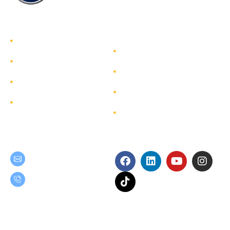
รู้จักทีมกรุ๊ป
รู้จักทีมกรุ๊ป
นักลงทุนสัมพันธ์
บริการ
การพัฒนาอย่างยั่งยืน
โครงการ
การกำกับดูแลกิจการ
ผังเว็บไซต์
ติดต่อ
Get in Touch
Follow Us
teamgroup@team.co.th
(+66) 02-509-9000