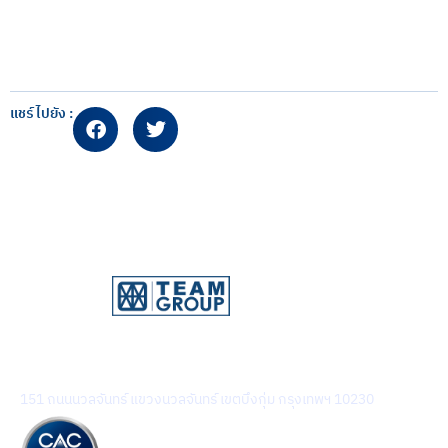
แชร์ไปยัง :
บริษัท ทีม คอนซัลติ้ง เอนจิเนียริ่ง แอนด์ แมเนจเมนท์ จำกัด
(มหาชน)
151 ถนนนวลจันทร์ แขวงนวลจันทร์ เขตบึงกุ่ม กรุงเทพฯ 10230