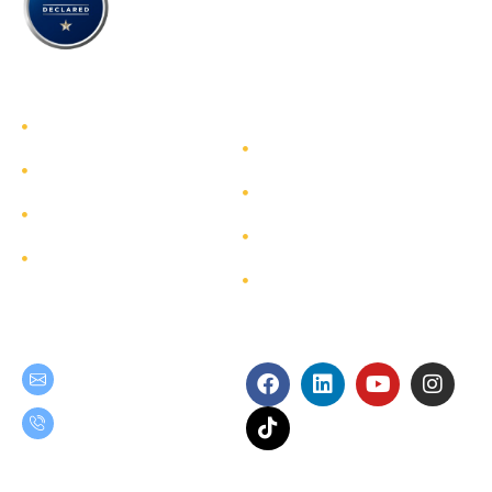
รู้จักทีมกรุ๊ป
รู้จักทีมกรุ๊ป
นักลงทุนสัมพันธ์
บริการ
การพัฒนาอย่างยั่งยืน
โครงการ
การกำกับดูแลกิจการ
ผังเว็บไซต์
ติดต่อ
Get in Touch
Follow Us
teamgroup@team.co.th
(+66) 02-509-9000