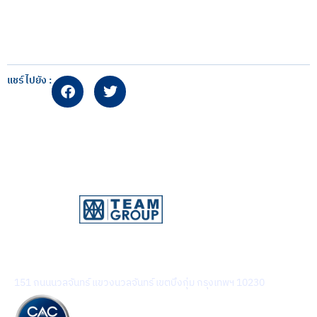
แชร์ไปยัง :
บริษัท ทีม คอนซัลติ้ง เอนจิเนียริ่ง แอนด์ แมเนจเมนท์ จำกัด
(มหาชน)
151 ถนนนวลจันทร์ แขวงนวลจันทร์ เขตบึงกุ่ม กรุงเทพฯ 10230