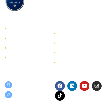
รู้จักทีมกรุ๊ป
รู้จักทีมกรุ๊ป
นักลงทุนสัมพันธ์
บริการ
การพัฒนาอย่างยั่งยืน
โครงการ
การกำกับดูแลกิจการ
ผังเว็บไซต์
ติดต่อ
Get in Touch
Follow Us
teamgroup@team.co.th
(+66) 02-509-9000