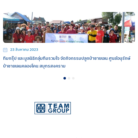
23 สิงหาคม 2023
ทีมกรุ๊ป และมูลนิธิกลุ่มทีมรวมใจ จัดกิจกรรมปลูกป่าชายเลน ศูนย์อนุรักษ์
ป่าชายเลนคลองโคน สมุทรสงคราม
1
2
3
บริษัท ทีม คอนซัลติ้ง เอนจิเนียริ่ง แอนด์ แมเนจเมนท์ จำกัด
(มหาชน)