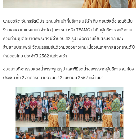
นายชวลิต จันทรรัตน์ ประธานเจ้าหน้าที่บริหาร บริษัท ทีม คอนซัลติ้ง เอนจิเนีย
ริ่ง แอนด์ แมเนจเมนท์ จำกัด (มหาชน) หรือ TEAMG นำทีมผู้บริหาร พนักงาน
ร่วมทำบุญตักบาตรพระสงฆ์จำนวน 42 รูป เพื่อความเป็นสิริมงคล และ
สืบสานประเพณี วัฒนธรรมอันดีงามของชาวไทย เนื่องในเทศกาลสงกรานต์ ปี
ใหม่ของไทย ประจำปี 2562 ในช่วงเช้า
ช่วงบ่ายกิจกรรมสรงน้ำพระพุทธรูป และพิธีรดน้ำขอพรจากผู้บริหาร ณ ห้อง
ประชุม ชั้น 2 อาคารทีม เมื่อวันที่ 12 เมษายน 2562 ที่ผ่านมา