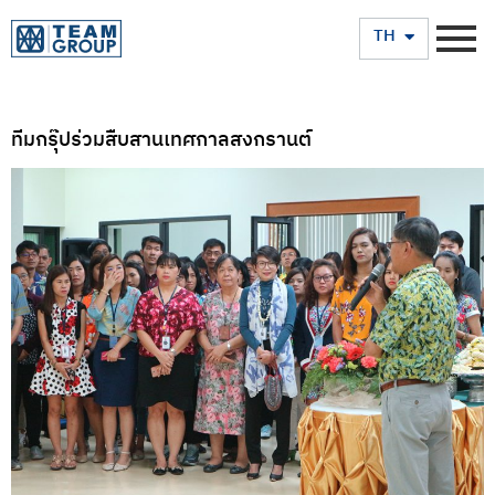
EN
TH
ทีมกรุ๊ปร่วมสืบสานเทศกาลสงกรานต์