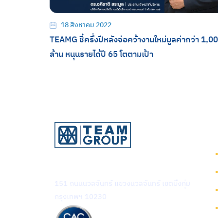
18 สิงหาคม 2022
TEAMG ชี้ครึ่งปีหลังจ่อคว้างานใหม่มูลค่ากว่า 1,0
ล้าน หนุนรายได้ปี 65 โตตามเป้า
บริษัท ทีม คอนซัลติ้ง เอนจิเนียริ่ง
แอนด์ แมเนจเมนท์ จำกัด (มหาชน)
151 ถนนนวลจันทร์ แขวงนวลจันทร์ เขตบึงกุ่ม
กรุงเทพฯ 10230