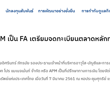
นักลงทุนสัมพันธ์
การพัฒนาอย่างยั่งยืน
การกำกับดูแลกิ
 APM เป็น FA เตรียมจดทะเบียนตลาดหลักท
อิศรินทร์ ภัทรมัย รองประธานเจ้าหน้าที่บริหารอาวุโส-บัญชีและการเงิ
สเซท โปร แมเนจเม้นท์ จำกัด หรือ APM เป็นที่ปรึกษาทางการเงิน โดยจั
ัพย์แห่งประเทศไทย เมื่อวันที่ 7 มีนาคม 2561 ณ หอประชุมศุกรีย์ แ