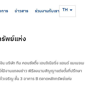
EN
TH
จการ
ข่าวสาร
ร่วมงานกับเรา
รัพย์แห่ง
น บริษัท ทีม คอนซัลติ้ง เอนจิเนียริ่ง แอนด์ แมเนจเม
ดให้มีงานแถลงข่าว พิธีลงนามสัญญาแต่งตั้งที่ปรึกษา
ก้วเจริญ ชั้น 3 อาคาร B ตลาดหลักทรัพย์แห่ง