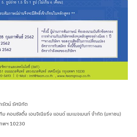
ัตน์ รัศมิทัต
ีม คอนซัลติ้ง เอนจิเนียริ่ง แอนด์ แมเนจเมนท์ จำกัด (มหาชน)
งเทพฯ 10230