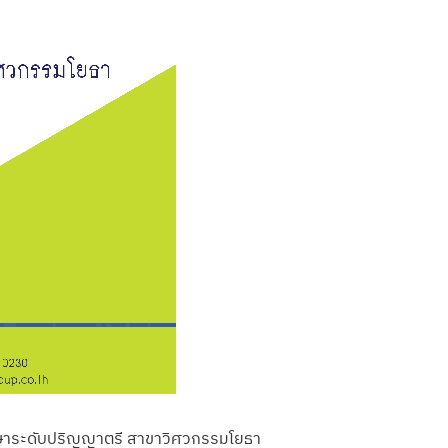
รศึกษาระดับปริญญาตรี สาขาวิศวกรรมโยธา