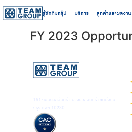
รู้จักทีมกรุ๊ป
บริการ
ลูกค้าและผลงาน
FY 2023 Opportun
บริษัท ทีม คอนซัลติ้ง เอนจิเนียริ่ง
แอนด์ แมเนจเมนท์ จำกัด (มหาชน)
151 ถนนนวลจันทร์ แขวงนวลจันทร์ เขตบึงกุ่ม
กรุงเทพฯ 10230