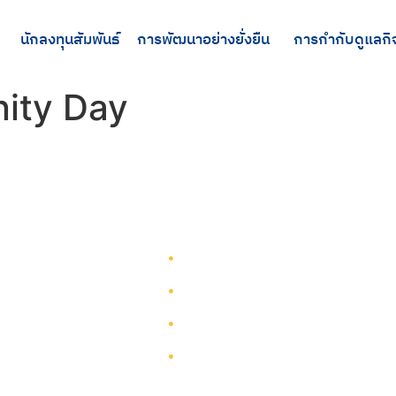
นักลงทุนสัมพันธ์
การพัฒนาอย่างยั่งยืน
การกำกับดูแลกิ
ity Day
รู้จักทีมกรุ๊ป
รู้จักทีมกรุ๊ป
นักลงทุนสัมพันธ์
บริการ
การพัฒนาอย่างยั่งยืน
โครงการ
การกำกับดูแลกิจการ
ผังเว็บไซต์
ติดต่อ