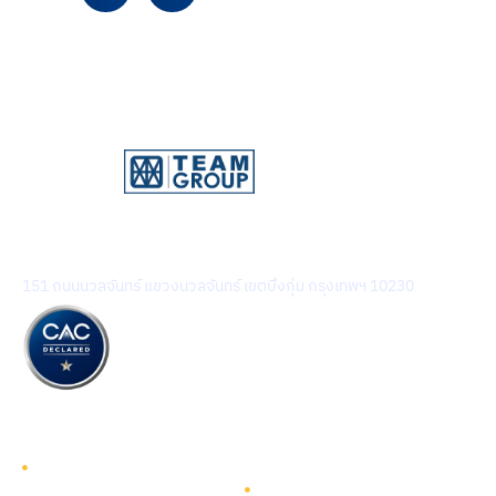
บริษัท ทีม คอนซัลติ้ง เอนจิเนียริ่ง แอนด์ แมเนจเมนท์ จำกัด
(มหาชน)
151 ถนนนวลจันทร์ แขวงนวลจันทร์ เขตบึงกุ่ม กรุงเทพฯ 10230
รู้จักทีมกรุ๊ป
รู้จักทีมกรุ๊ป
นักลงทุนสัมพันธ์