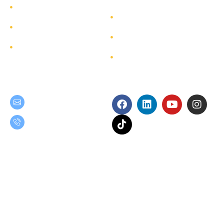
บริการ
การพัฒนาอย่างยั่งยืน
โครงการ
การกำกับดูแลกิจการ
ผังเว็บไซต์
ติดต่อ
Get in Touch
Follow Us
teamgroup@team.co.th
(+66) 02-509-9000
เงื่อนไขการใช้งาน
นโยบายความเป็นส่วนตัว
Copyright © 2025 TEAM Consulting Engineering and Management Public
Company Limited. All Rights Reserved