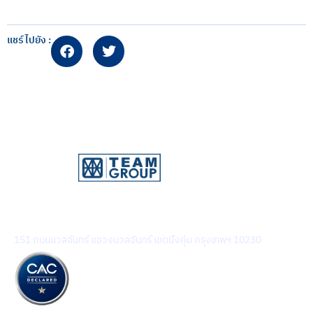
แชร์ไปยัง :
บริษัท ทีม คอนซัลติ้ง เอนจิเนียริ่ง แอนด์ แมเนจเมนท์ จำกัด
(มหาชน)
151 ถนนนวลจันทร์ แขวงนวลจันทร์ เขตบึงกุ่ม กรุงเทพฯ 10230