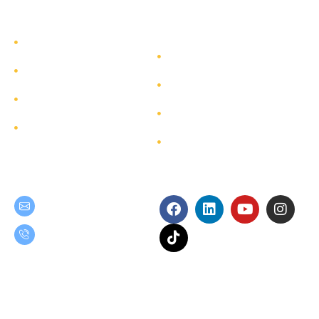
รู้จักทีมกรุ๊ป
รู้จักทีมกรุ๊ป
นักลงทุนสัมพันธ์
บริการ
การพัฒนาอย่างยั่งยืน
โครงการ
การกำกับดูแลกิจการ
ผังเว็บไซต์
ติดต่อ
Get in Touch
Follow Us
teamgroup@team.co.th
(+66) 02-509-9000