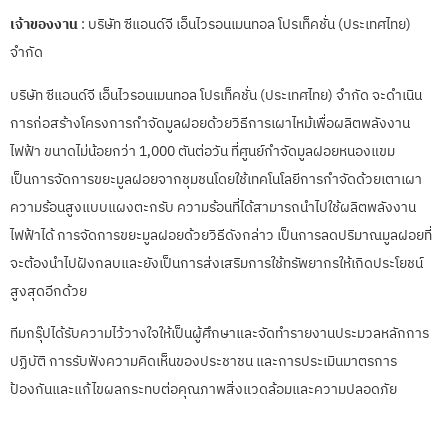
เจ้าของงาน
: บริษัท ซีแอนด์จี เอ็นไวรอนเมนทอล โปรเท็คชั่น (ประเทศไทย)
จำกัด
บริษัท ซีแอนด์จี เอ็นไวรอนเมนทอล โปรเท็คชั่น (ประเทศไทย) จำกัด จะดำเนิน
การก่อสร้างโครงการกำจัดมูลฝอยด้วยวิธีการเผาไหม้เพื่อผลิตพลังงาน
ไฟฟ้า ขนาดไม่น้อยกว่า 1,000 ตันต่อวัน ที่ศูนย์กำจัดมูลฝอยหนองแขม
เป็นการจัดการขยะมูลฝอยจากชุมชนโดยใช้เทคโนโลยีการกำจัดด้วยเตาเผา
ความร้อนสูงแบบแผงตะกรับ ความร้อนที่ได้สามารถนำไปใช้ผลิตพลังงาน
ไฟฟ้าได้ การจัดการขยะมูลฝอยด้วยวิธีดังกล่าว เป็นการลดปริมาณมูลฝอยที่
จะต้องนำไปฝังกลบและยังเป็นการส่งเสริมการใช้ทรัพยากรให้เกิดประโยชน์
สูงสุดอีกด้วย
ทีมกรุ๊ปได้รับความไว้วางใจให้เป็นผู้ศึกษาและจัดทำรายงานประมวลหลักการ
ปฏิบัติ การรับฟังความคิดเห็นของประชาชน และการประเมินมาตรการ
ป้องกันและแก้ไขผลกระทบต่อคุณภาพสิ่งแวดล้อมและความปลอดภัย