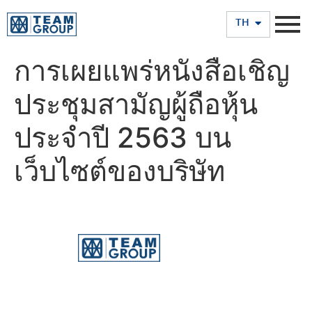
EN
TH
การเผยแพร่หนังสือเชิญ
ประชุมสามัญผู้ถือหุ้น
ประจำปี 2563 บน
เว็บไซต์ของบริษัท
บริษัท ทีม คอนซัลติ้ง เอนจิเนียริ่ง แอนด์ แมเนจเมนท์ จำกัด
(มหาชน)