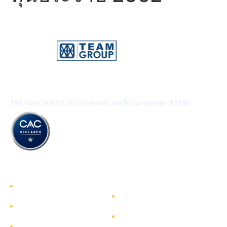
บริษัท ทีม คอนซัลติ้ง เอนจิเนียริ่ง แอนด์ แมเนจเมนท์ จำกัด
(มหาชน)
151 ถนนนวลจันทร์ แขวงนวลจันทร์ เขตบึงกุ่ม กรุงเทพฯ 10230
รู้จักทีมกรุ๊ป
รู้จักทีมกรุ๊ป
นักลงทุนสัมพันธ์
บริการ
การพัฒนาอย่างยั่งยืน
โครงการ