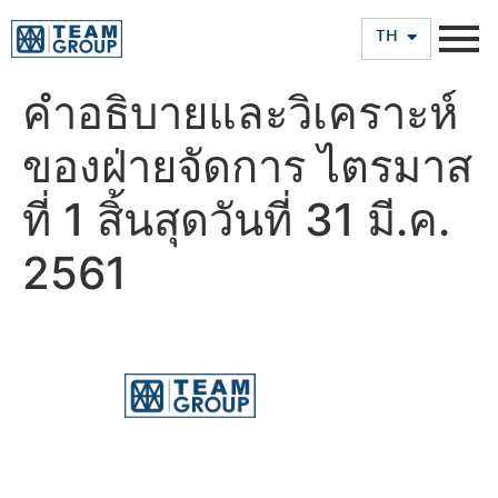
EN
TH
คำอธิบายและวิเคราะห์
ของฝ่ายจัดการ ไตรมาส
ที่ 1 สิ้นสุดวันที่ 31 มี.ค.
2561
บริษัท ทีม คอนซัลติ้ง เอนจิเนียริ่ง แอนด์ แมเนจเมนท์ จำกัด
(มหาชน)