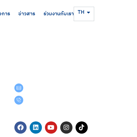
EN
TH
จการ
ข่าวสาร
ร่วมงานกับเรา
Get in Touch
teamgroup@team.co.th
(+66) 02-509-9000
Follow Us