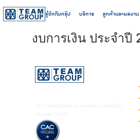
รู้จักทีมกรุ๊ป
บริการ
ลูกค้าและผลงาน
งบการเงิน ประจำปี
บริษัท ทีม คอนซัลติ้ง เอนจิเนียริ่ง
แอนด์ แมเนจเมนท์ จำกัด (มหาชน)
151 ถนนนวลจันทร์ แขวงนวลจันทร์ เขตบึงกุ่ม
กรุงเทพฯ 10230