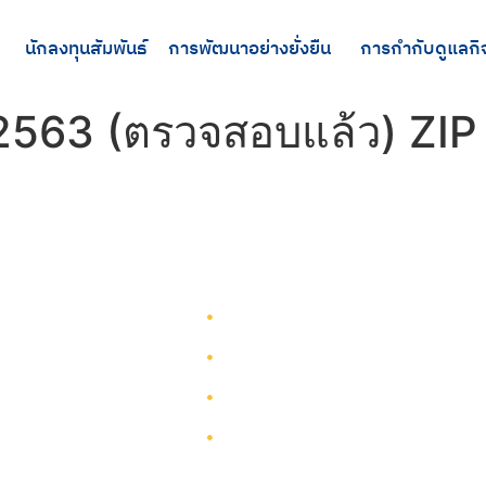
นักลงทุนสัมพันธ์
การพัฒนาอย่างยั่งยืน
การกำกับดูแลกิ
 2563 (ตรวจสอบแล้ว) ZIP
รู้จักทีมกรุ๊ป
รู้จักทีมกรุ๊ป
นักลงทุนสัมพันธ์
บริการ
การพัฒนาอย่างยั่งยืน
โครงการ
การกำกับดูแลกิจการ
ผังเว็บไซต์
ติดต่อ