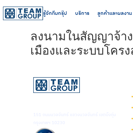
รู้จักทีมกรุ๊ป
บริการ
ลูกค้าและผลงาน
ลงนามในสัญญาจ้างท
เมืองและระบบโครง
บริษัท ทีม คอนซัลติ้ง เอนจิเนียริ่ง
แอนด์ แมเนจเมนท์ จำกัด (มหาชน)
151 ถนนนวลจันทร์ แขวงนวลจันทร์ เขตบึงกุ่ม
กรุงเทพฯ 10230