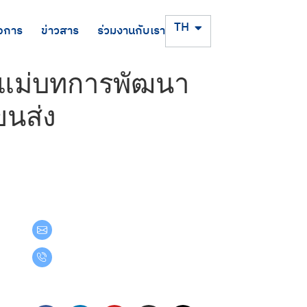
EN
TH
จการ
ข่าวสาร
ร่วมงานกับเรา
ผนแม่บทการพัฒนา
ขนส่ง
Get in Touch
teamgroup@team.co.th
(+66) 02-509-9000
Follow Us