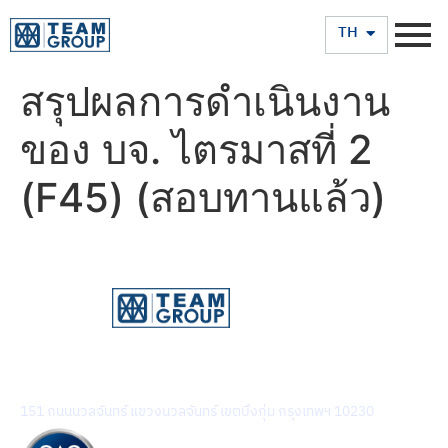
EN
TH
สรุปผลการดำเนินงาน
ของ บจ. ไตรมาสที่ 2
(F45) (สอบทานแล้ว)
บริษัท ทีม คอนซัลติ้ง เอนจิเนียริ่ง แอนด์ แมเนจเมนท์ จำกัด
(มหาชน)
151 ถนนนวลจันทร์ แขวงนวลจันทร์ เขตบึงกุ่ม กรุงเทพฯ 10230