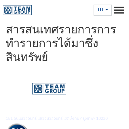
EN
TH
สารสนเทศรายการการ
ทำรายการได้มาซึ่ง
สินทรัพย์
บริษัท ทีม คอนซัลติ้ง เอนจิเนียริ่ง แอนด์ แมเนจเมนท์ จำกัด
(มหาชน)
151 ถนนนวลจันทร์ แขวงนวลจันทร์ เขตบึงกุ่ม กรุงเทพฯ 10230