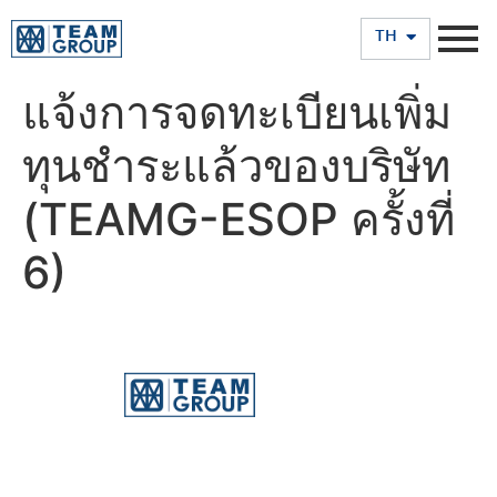
EN
TH
แจ้งการจดทะเบียนเพิ่ม
ทุนชำระแล้วของบริษัท
(TEAMG-ESOP ครั้งที่
6)
บริษัท ทีม คอนซัลติ้ง เอนจิเนียริ่ง แอนด์ แมเนจเมนท์ จำกัด
(มหาชน)