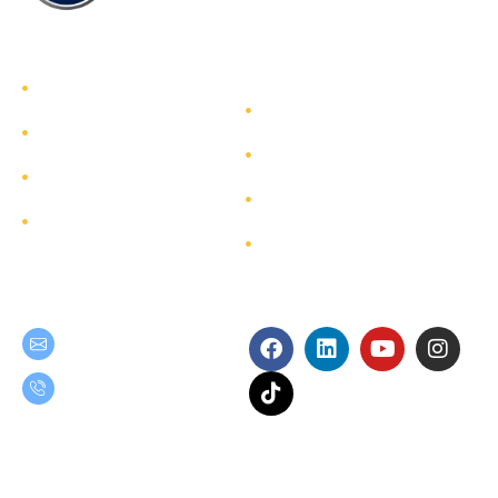
รู้จักทีมกรุ๊ป
รู้จักทีมกรุ๊ป
นักลงทุนสัมพันธ์
บริการ
การพัฒนาอย่างยั่งยืน
โครงการ
การกำกับดูแลกิจการ
ผังเว็บไซต์
ติดต่อ
Get in Touch
Follow Us
teamgroup@team.co.th
(+66) 02-509-9000