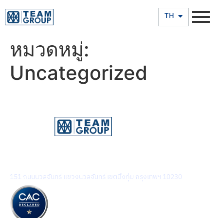
EN
TH
หมวดหมู่:
Uncategorized
บริษัท ทีม คอนซัลติ้ง เอนจิเนียริ่ง แอนด์ แมเนจเมนท์ จำกัด
(มหาชน)
151 ถนนนวลจันทร์ แขวงนวลจันทร์ เขตบึงกุ่ม กรุงเทพฯ 10230