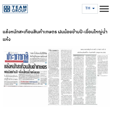
EN
TH
แล้งหนักสะเทือนสินค้าเกษตร ฝนน้อยข้ามปี-เขื่อนใหญ่น้ำ
แห้ง