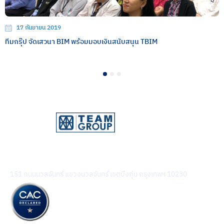
17 กันยายน 2019
ทีมกรุ๊ป จัดเสวนา BIM พร้อมมอบเงินสนับสนุน TBIM
1
2
3
บริษัท ทีม คอนซัลติ้ง เอนจิเนียริ่ง แอนด์ แมเนจเมนท์ จำกัด
(มหาชน)
151 ถนนนวลจันทร์ แขวงนวลจันทร์ เขตบึงกุ่ม กรุงเทพฯ 10230