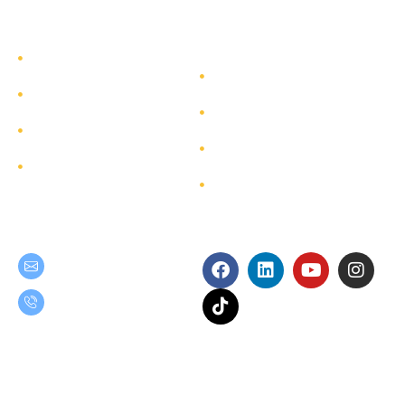
รู้จักทีมกรุ๊ป
รู้จักทีมกรุ๊ป
นักลงทุนสัมพันธ์
บริการ
การพัฒนาอย่างยั่งยืน
โครงการ
การกำกับดูแลกิจการ
ผังเว็บไซต์
ติดต่อ
Get in Touch
Follow Us
teamgroup@team.co.th
(+66) 02-509-9000