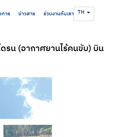
EN
TH
จการ
ข่าวสาร
ร่วมงานกับเรา
้โดรน (อากาศยานไร้คนขับ) บิน