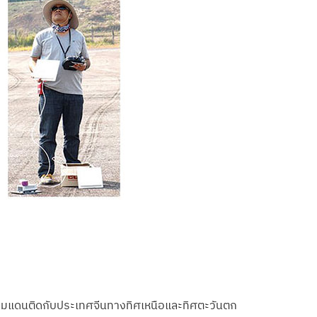
ีพรมแดนติดกับประเทศจีนทางทิศเหนือและทิศตะวันตก